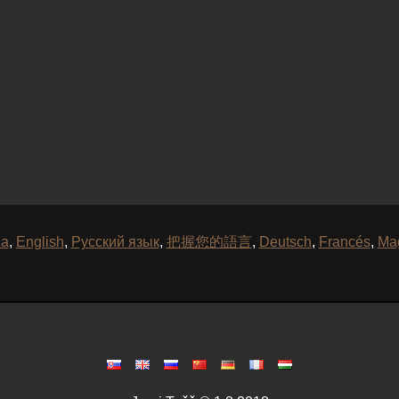
na
,
English
,
Русский язык
,
把握您的語言
,
Deutsch
,
Francés
,
Mag