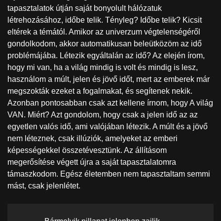
tapasztalatok útján saját bonyolult hálózatuk
létrehozásához, időbe telik. Tényleg? Időbe telik? Kicsit
eltérek a témától. Amikor az univerzum végtelenségéről
gondolkodom, akkor automatikusan beleütközöm az idő
problémájába. Létezik egyáltalán az idő? Az elején írom,
hogy mi van, ha a világ mindig is volt és mindig is lesz,
használom a múlt, jelen és jövő időt, mert az emberek már
megszokták ezeket a fogalmakat, és segítenek nekik.
Azonban pontosabban csak azt kellene írnom, hogy A világ
VAN. Miért? Azt gondolom, hogy csak a jelen idő az az
egyetlen valós idő, ami valójában létezik. A múlt és a jövő
nem léteznek, csak illúziók, amelyeket az emberi
képességekkel összetévesztünk. Az állításom
megerősítése végett újra a saját tapasztalatomra
támaszkodom. Egész életemben nem tapasztaltam semmi
mást, csak jelenlétet.