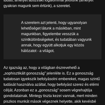
tudás, amelyet absztrakt fogalommal jelölünk (amelyet
gyakran magunk sem értünk), a szeretet.
A szerelem azt jelenti, hogy ugyanolyan
lehetőséget látunk a másikban, mint
magunkban, figyelembe vesszük a
szintkülönbségeket, és tudatában vagyunk
annak, hogy együtt alkotjuk egy közös
hálózatot - a világot.
Az igazság az, hogy a világban észrevehető a
„sophisztikált gonoszság” jelenléte is. Ez a gonoszság
tudatosan igyekszik befolyásolni embereket, magas szintű
tudását használva azáltal, hogy befolyást szerez és elérni
célját. Azonban ez a „gonoszság” sosem végrehajtója
gondolatainak. Mintegy tiszta kezei vannak, mert minden
piszkos munkát mások végeznek helyette, akik kevésbé