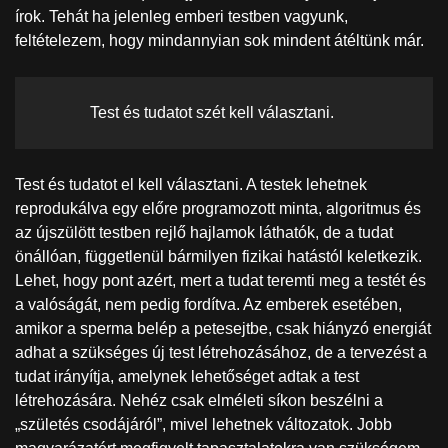
írok. Tehát ha jelenleg emberi testben vagyunk,
feltételezem, hogy mindannyian sok mindent átéltünk már.
Test és tudatot szét kell választani.
Test és tudatot el kell választani. A testek lehetnek
reprodukálva egy előre programozott minta, algoritmus és
az újszülött testben rejlő hajlamok láthatók, de a tudat
önállóan, függetlenül bármilyen fizikai hatástól keletkezik.
Lehet, hogy pont azért, mert a tudat teremti meg a testét és
a valóságát, nem pedig fordítva. Az emberek esetében,
amikor a sperma belép a petesejtbe, csak hiányzó energiát
adhat a szükséges új test létrehozásához, de a tervezést a
tudat irányítja, amelynek lehetőséget adtak a test
létrehozására. Nehéz csak elméleti síkon beszélni a
„születés csodájáról”, mivel lehetnek változatok. Jobb