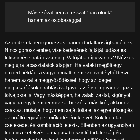
Más szóval nem a rosszal "harcolunk",
hanem az ostobasággal.
Az emberek nem gonoszak, hanem tudatlanságban élnek.
Nincs gonosz ember, viselkedésének fajtáját tudása és
felismerése határozza meg. Valójában így van ez? Nézzük
meg újra tapasztalatok alapján. Ha valaki megöli egy
embert például a vagyon miatt, nem szenvedélyből teszi,
hanem azzal a meggyőződéssel, hogy az idegen
megtakarítások elrablásával javul az élete, ugyanez igaz a
tolvajokra is. Vagy másképpen, ha valaki zaklat, kigúnyol,
vagy ha egyik ember rosszat beszél a másikról, akkor ez
csak azt mutatja, hogy nem sajátította el az egyenlőség és
az önálló egységek működésének elvét. Sok tudatlan
cselekedet és kombináció létezik. Ellenben az ugyanolyan
tudatos cselekvés, a magasabb szintű tudatosság és