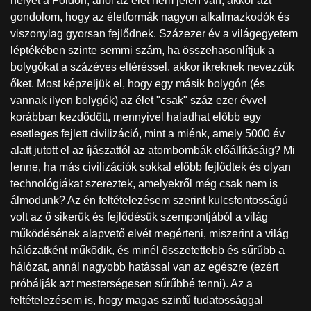
helyet a Földön, ahol az élet nem jelen van, akkor azt
gondolom, hogy az életformák nagyon alkalmazkodók és
viszonylag gyorsan fejlődnek. Százezer év a világegyetem
léptékében szinte semmi szám, ha összehasonlítjuk a
bolygókat a százéves eltéréssel, akkor ikreknek nevezzük
őket. Most képzeljük el, hogy egy másik bolygón (és
vannak ilyen bolygók) az élet "csak" száz ezer évvel
korábban kezdődött, mennyivel haladhat előbb egy
esetleges fejlett civilizáció, mint a miénk, amely 5000 év
alatt jutott el az íjászattól az atombombák előállításáig? Mi
lenne, ha más civilizációk sokkal előbb fejlődtek és olyan
technológiákat szereztek, amelyekről még csak nem is
álmodunk? Az én feltételezésem szerint kulcsfontosságú
volt az ő sikerük és fejlődésük szempontjából a világ
működésének alapvető elvét megérteni, miszerint a világ
hálózatként működik, és minél összetettebb és sűrűbb a
hálózat, annál nagyobb hatással van az egészre (ezért
próbálják azt mesterségesen sűrűbbé tenni). Az a
feltételezésem is, hogy magas szintű tudatossággal