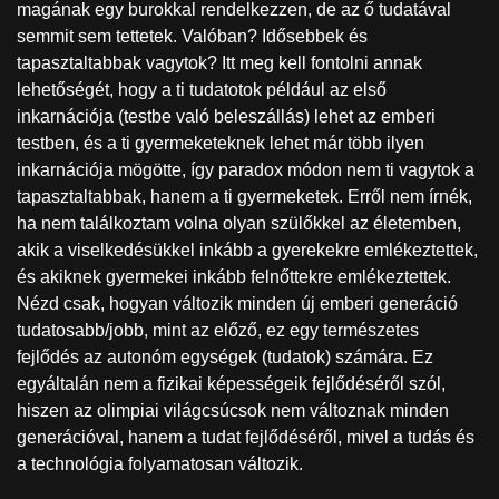
magának egy burokkal rendelkezzen, de az ő tudatával
semmit sem tettetek. Valóban? Idősebbek és
tapasztaltabbak vagytok? Itt meg kell fontolni annak
lehetőségét, hogy a ti tudatotok például az első
inkarnációja (testbe való beleszállás) lehet az emberi
testben, és a ti gyermeketeknek lehet már több ilyen
inkarnációja mögötte, így paradox módon nem ti vagytok a
tapasztaltabbak, hanem a ti gyermeketek. Erről nem írnék,
ha nem találkoztam volna olyan szülőkkel az életemben,
akik a viselkedésükkel inkább a gyerekekre emlékeztettek,
és akiknek gyermekei inkább felnőttekre emlékeztettek.
Nézd csak, hogyan változik minden új emberi generáció
tudatosabb/jobb, mint az előző, ez egy természetes
fejlődés az autonóm egységek (tudatok) számára. Ez
egyáltalán nem a fizikai képességeik fejlődéséről szól,
hiszen az olimpiai világcsúcsok nem változnak minden
generációval, hanem a tudat fejlődéséről, mivel a tudás és
a technológia folyamatosan változik.