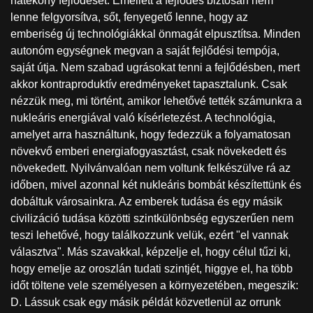
hatékony fejlődését. Emellett a fejlődés biztosan nem
lenne felgyorsítva, sőt, fenyegető lenne, hogy az
emberiség új technológiákkal önmagát elpusztítsa. Minden
autonóm egységnek megvan a saját fejlődési tempója,
saját útja. Nem szabad ugrásokat tenni a fejlődésben, mert
akkor kontraproduktív eredményeket tapasztalunk. Csak
nézzük meg, mi történt, amikor lehetővé tették számunkra a
nukleáris energiával való kísérletezést. A technológia,
amelyet arra használtunk, hogy fedezzük a folyamatosan
növekvő emberi energiafogyasztást, csak növekedett és
növekedett. Nyilvánvalóan nem voltunk felkészülve rá az
időben, mivel azonnal két nukleáris bombát készítettünk és
dobáltuk városainkra. Az emberek tudása és egy másik
civilizáció tudása közötti szintkülönbség egyszerűen nem
teszi lehetővé, hogy találkozzunk velük, ezért "el vannak
választva". Más szavakkal, képzelje el, hogy célul tűzi ki,
hogy emelje az oroszlán tudati szintjét, higgye el, ha több
időt töltene vele személyesen a környezetében, megeszik:
D. Lássuk csak egy másik példát közvetlenül az orrunk