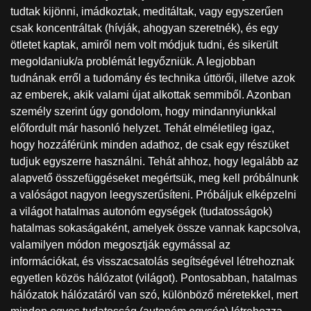
tudtak kijönni, imádkoztak, meditáltak, vagy egyszerűen
csak koncentráltak (hívják, ahogyan szeretnék), és egy
ötletet kaptak, amiről nem volt módjuk tudni, és sikerült
megoldaniuk/a problémát legyőzniük. A legjobban
tudnának erről a tudomány és technika úttörői, illetve azok
az emberek, akik valami újat alkottak semmiből. Azonban
személy szerint úgy gondolom, hogy mindannyiunkkal
előfordult már hasonló helyzet. Tehát elméletileg igaz,
hogy hozzáférünk minden adathoz, de csak egy részüket
tudjuk egyszerre használni. Tehát ahhoz, hogy legalább az
alapvető összefüggéseket megértsük, meg kell próbálnunk
a valóságot nagyon leegyszerűsíteni. Próbáljuk elképzelni
a világot hatalmas autonóm egységek (tudatosságok)
hatalmas sokaságaként, amelyek össze vannak kapcsolva,
valamilyen módon megosztják egymással az
információkat, és visszacsatolás segítségével létrehoznak
egyetlen közös hálózatot (világot). Pontosabban, hatalmas
hálózatok hálózatáról van szó, különböző méretekkel, mert