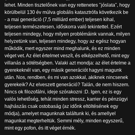
lehet. Minden tisztelőnek van egy rettenetes "jóslata", hogy
körülbelül 130 év múlva globális katasztrófa következik be
- a mai generáció (7,5 milliárd ember) teljesen kihal,
teljesen természetesen, időskorra való tekintettel. Ezért
teljesen mindegy, hogy milyen problémáink vannak, milyen
helyzetünk van, teljesen mindegy, hogy az egész hogyan
működik, mert egyszer mind meghalunk, és ez minden
véget vet. Az élet értelmet veszít, és elképzelhető, mint egy
villanás a sötétségben. Valaki azt mondja: az élet értelme a
gyerekeknél van, egy másik generációt hagyni magunk
után. Nos, rendben, és mi van azokkal, akiknek nincsenek
gyerekeik? Az elveszett generáció? Talán, de nem hiszem.
Nincs ok filozofálni, ideje szórakozni :D. Igen, ez is egy
valós lehetőség, tehát minden stressz, karrier és pénzügyi
hajhászás csak ostobaság (az időnk eltöltésének egy
módja), amelyet magunknak találtunk ki, és amellyel
magunkat megterheltük. Semmi mély, minden egyszerű,
mint egy pofon, és itt véget érnék.