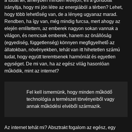
a tudat tér, amelyben minden létrejön, és a gondolat
irányítja, hogy mi jön létre az energiából a térben? Lehet,
hogy több lehetőség van, de a lényeg ugyanaz marad.
Rendben, ha így van, még mindig furcsa, mert ahogy az
elején említettem, az emberek nagyon sokan vannak a
világon, és nemcsak emberek, hanem az önállóság
(egyediség, függetlenség) könnyen megfigyelhető az
állatokban, növényekben, tehát van itt hihetetlen számú
tudat, hogy együtt teremtsenek harmóniát és egyetlen
egységet. De mi van, ha az egész világ hasonlóan
működik, mint az internet?
Fel kell ismernünk, hogy minden működő
technológia a természet törvényeiből vagy
annak működési elvéből származik.
Az internet tehát mi? Absztrakt fogalom az egész, egy