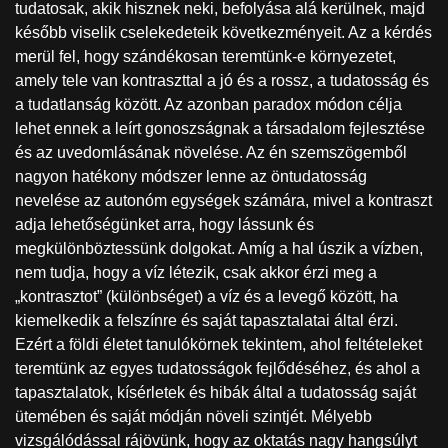
tudatosak, akik hisznek neki, befolyása alá kerülnek, majd
később viselik cselekedeteik következményeit. Az a kérdés
merül fel, hogy szándékosan teremtünk-e környezetet,
amely tele van kontraszttal a jó és a rossz, a tudatosság és
a tudatlanság között. Az azonban paradox módon célja
lehet ennek a leírt gonoszságnak a társadalom fejlesztése
és az uvedomlásának növelése. Az én szemszögemből
nagyon hatékony módszer lenne az öntudatosság
nevelése az autonóm egységek számára, mivel a kontraszt
adja lehetőségünket arra, hogy lássunk és
megkülönböztessünk dolgokat. Amíg a hal úszik a vízben,
nem tudja, hogy a víz létezik, csak akkor érzi meg a
„kontrasztot” (különbséget) a víz és a levegő között, ha
kiemelkedik a felszínre és saját tapasztalatai által érzi.
Ezért a földi életet tanulókörnek tekintem, ahol feltételeket
teremtünk az egyes tudatosságok fejlődéséhez, és ahol a
tapasztalatok, kísérletek és hibák által a tudatosság saját
ütemében és saját módján növeli szintjét. Mélyebb
vizsgálódással rájövünk, hogy az oktatás nagy hangsúlyt