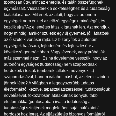
(pontosan úgy, mint az energia, és talán összefüggnek
egymással). Visszatérek a sokféleséghez és a tudatosság
kialakításához. Mit értek az alatt, hogy az autonóm
egységek nem érik el az előző egységek minőségét, és
kezdik újra?Az ellentétes látszik igaznak len. Azt mondjuk,
hogy mindig, amikor születik egy új gyermek, jól láthatóak
az ő szüleik vonásai rajta. Ez bizonyíték a autonóm
egységek hatására, fejlődésére és fejlesztésére a
következő generációban. Vagy tévedek, vagy próbálják
más szemmel nézni. És ha figyelembe vesszük, hogy az
autonóm egységek (tudatosság) nem szaporodnak
hordozóik / testük (emberek, állatok, növények ...)
szaporodásával, hanem valahol máshol, az elemi szinten
jönnek létre? A világban a legegyszerűbb tudatos
életformáktól kezdve, tapasztalatszerzéssel, tudatosságuk
növelésével, fokozatosan átalakulnak bonyolultabb
életformákká (pontosabban írva: a tudatosság a
tudatossági szintjének megfelelően saját hálózatot /
hordozót hoz létre). Az újjászületés bizonyos formájáról