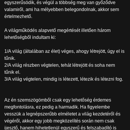
egyszerűsödik, és végül a többség meg van győződve
valamiről, ami ha mélyebben belegondolnak, akkor sem
értelmezhető.
A világműködés alapvető megértését illetően három
lehetőségből indultam ki:
1/A világ (általában az élet) véges, ahogy létrejött, úgy el is
tűnik.
2/A világ részben végtelen, tehát létrejött és soha nem
tűnik el.
3/A világ végtelen, mindig is létezett, létezik és létezni fog.
Az én szemszögömből csak egy lehetőség érdemes
megfontolásra, ez pedig a harmadik. Ha figyelembe
vesszük a legnépszerűbb elméletet a világ kezdetéről és
végéről, akkor egy jobb megközelítés során nem csak
ijesztő, hanem hihetetlenül egyszerű és felszabadító is