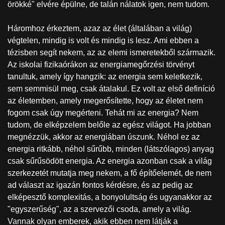
örökké" elvére épülne, de talán nálatok igen, nem tudom.
Háromhoz érkeztem, azaz az élet (általában a világ)
végtelen, mindig is volt és mindig is lesz. Ami ebben a
tézisben segít nekem, az az elemi ismeretekből származik.
Az iskolai fizikaórákon az energiamegőrzési törvényt
tanultuk, amely így hangzik: az energia sem keletkezik,
sem semmisül meg, csak átalakul. Ez volt az első definíció
az életemben, amely megerősítette, hogy az életet nem
fogom csak úgy megérteni. Tehát mi az energia? Nem
tudom, de elképzelem belőle az egész világot. Ha jobban
megnézzük, akkor az energiában úszunk. Néhol ez az
energia ritkább, néhol sűrűbb, minden (látszólagos) anyag
csak sűrűsödött energia. Az energia azonban csak a világ
szerkezetét mutatja meg nekem, a fő építőelemét, de nem
ad választ az igazán fontos kérdésre, és az pedig az
elképesztő komplexitás, a bonyolultság és ugyanakkor az
"egyszerűség", az a szervezői csoda, amely a világ.
Vannak olyan emberek, akik ebben nem látják a