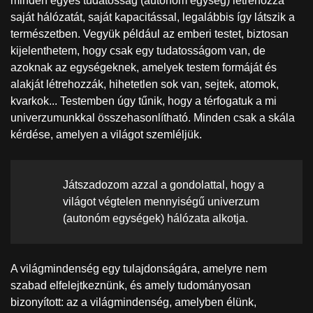
minden egyes tudatosság (autonóm egység) létrehozza
saját hálózatát, saját kapacitással, legalábbis így látszik a
természetben. Vegyük például az emberi testet, biztosan
kijelenthetem, hogy csak egy tudatosságom van, de
azoknak az egységeknek, amelyek testem formáját és
alakját létrehozzák, hihetetlen sok van, sejtek, atomok,
kvarkok... Testemben úgy tűnik, hogy a térfogatuk a mi
univerzumunkkal összehasonlítható. Minden csak a skála
kérdése, amelyen a világot szemléljük.
Játszadozom azzal a gondolattal, hogy a
világot végtelen mennyiségű univerzum
(autonóm egységek) hálózata alkotja.
A világmindenség egy tulajdonságára, amelyre nem
szabad elfelejtkeznünk, és amely tudományosan
bizonyított: az a világmindenség, amelyben élünk,