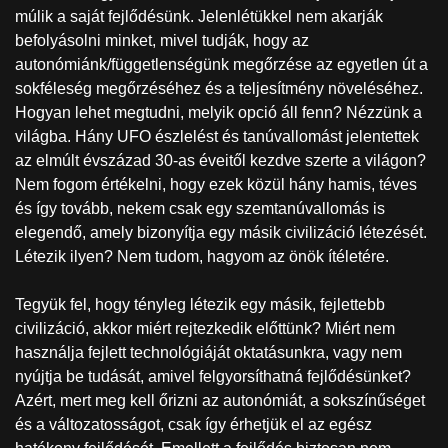
múlik a saját fejlődésünk. Jelenlétükkel nem akarják
befolyásolni minket, mivel tudják, hogy az
autonómiánk/függetlenségünk megőrzése az egyetlen út a
sokféleség megőrzéséhez és a teljesítmény növeléséhez.
Hogyan lehet megtudni, melyik opció áll fenn? Nézzünk a
világba. Hány UFO észlelést és tanúvallomást jelentettek
az elmúlt évszázad 30-as éveitől kezdve szerte a világon?
Nem fogom értékelni, hogy ezek közül hány hamis, téves
és így tovább, nekem csak egy szemtanúvallomás is
elegendő, amely bizonyítja egy másik civilizáció létezését.
Létezik ilyen? Nem tudom, hagyom az önök ítéletére.
Tegyük fel, hogy tényleg létezik egy másik, fejlettebb
civilizáció, akkor miért rejtezkedik előttünk? Miért nem
használja fejlett technológiáját oktatásunkra, vagy nem
nyújtja be tudását, amivel felgyorsíthatná fejlődésünket?
Azért, mert meg kell őrizni az autonómiát, a sokszínűséget
és a változatosságot, csak így érhetjük el az egész