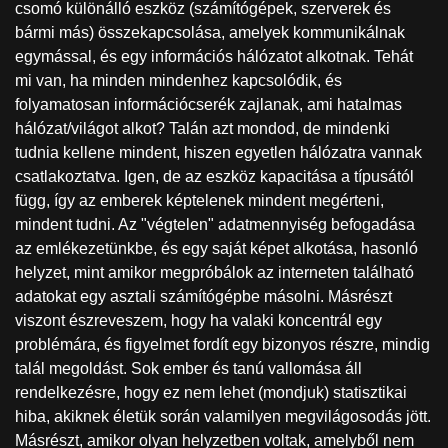
csomó különálló eszköz (számítógépek, szerverek és
bármi más) összekapcsolása, amelyek kommunikálnak
egymással, és egy információs hálózatot alkotnak. Tehát
mi van, ha minden mindenhez kapcsolódik, és
folyamatosan információcserék zajlanak, ami hatalmas
hálózat/világot alkot? Talán azt mondod, de mindenki
tudnia kellene mindent, hiszen egyetlen hálózatra vannak
csatlakoztatva. Igen, de az eszköz kapacitása a típusától
függ, így az emberek képtelenek mindent megérteni,
mindent tudni. Az "végtelen" adatmennyiség befogadása
az emlékezetünkbe, és egy saját képet alkotása, hasonló
helyzet, mint amikor megpróbálok az interneten található
adatokat egy asztali számítógépbe másolni. Másrészt
viszont észreveszem, hogy ha valaki koncentrál egy
problémára, és figyelmet fordít egy bizonyos részre, mindig
talál megoldást. Sok ember és tanú vallomása áll
rendelkezésre, hogy ez nem lehet (mondjuk) statisztikai
hiba, akiknek életük során valamilyen megvilágosodás jött.
Másrészt, amikor olyan helyzetben voltak, amelyből nem