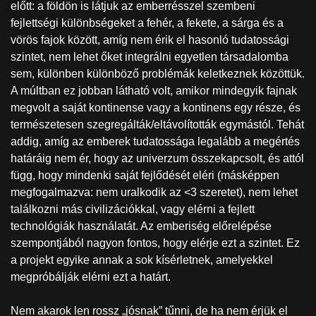
előtt: a földön is látjuk az emberrésszel szembeni
fejlettségi különbségeket a fehér, a fekete, a sárga és a
vörös fajok között, amíg nem érik el hasonló tudatossági
szintet, nem lehet őket integrálni egyetlen társadalomba
sem, különben különböző problémák keletkeznek közöttük.
A múltban ez jobban látható volt, amikor mindegyik fajnak
megvolt a saját kontinense vagy a kontinens egy része, és
természetesen szegregálták/eltávolították egymástól. Tehát
addig, amíg az emberek tudatossága legalább a megértés
határáig nem ér, hogy az univerzum összekapcsolt, és attól
függ, hogy mindenki saját fejlődését eléri (másképpen
megfogalmazva: nem uralkodik az <3 szeretet), nem lehet
találkozni más civilizációkkal, vagy elérni a fejlett
technológiák használatát. Az emberiség előrelépése
szempontjából nagyon fontos, hogy elérje ezt a szintet. Ez
a projekt egyike annak a sok kísérletnek, amelyekkel
megpróbálják elérni ezt a határt.
Nem akarok len rossz „jósnak” tűnni, de ha nem érjük el