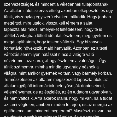
szervezettséget, és mindent a véletlennek tulajdonítanak.
Az általam látott szervezettség azonban elképesztő, és úgy
tűnik, viszonylag egyszerű elveken működik. Hogy jobban
megértsd, mire utalok, vissza kell térnem a saját
tapasztalataimhoz, amelyeket feltételezem, hogy te is
átéltél.A világban töltött idő alatt észlelem, megfigyelem és
megállapíthatom, hogy testem változik. Egy bizonyos
korhatárig növekszik, majd hanyatlik. Azonban ez a testi
változás semmilyen hatással nincs a világra való
nézetemre, azaz arra, ahogy észlelem a valóságot. Úgy
tűnik számomra, mintha mindig ugyanúgy néznék a
világra, mint amikor gyermek voltam, vagy bármely korban.
Természetesen az általam megszerzett tapasztalatok, az
általam gyűjtött információk befolyásolják döntéseimet,
véleményemet, de az észlelés, az én tudatom ugyanolyan,
és nem változik. Arra akarok utalni, hogy mi van, ha a tudat
az, ami végtelen, amiben minden létrejön, és az energia az
építőeleme, ami mindent megteremt? Másrészt, mi van, ha