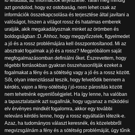
fő feladata, az információk terjesztése. Talán még mindig
azt gondolod, hogy ez ostobaság, nem lehet csak az
információk összekapcsolása és terjesztése által javítani a
valóságot, hiszen a világot rossz és hatalmas emberek
uralják, akik megakadályoznak minket az örömben és
boldogságban :D. Ahhoz, hogy meggyőzzelek, figyelmedet
a jó és a rossz problémájára kell összpontosítanod. Mi az
absztrakt fogalmak a jó és a rossz? Megpróbálom saját
megfogalmazásomban definiálni őket. Észrevettem, hogy
régebbi forrásokban gyakran összehasonlítják ezeket a
fogalmakat a fény és a sötétség vagy a jó és a rossz között.
Sőt, olyan intenzitással teszik, hogy felvetődik bennem a
kérdés, vajon a fény-sötétség / jó-rossz párosítás között
nem tehetnénk egyenlőségjelet. Ha így lenne, ha valóban
a tapasztalataink azt sugallnák, hogy ugyanaz a működési
elv érvényes mindkét fogalomra, akkor egy további
releváns kérdés lenne, hogy a rossz egyáltalán létezik-e.
Azaz, ha tudományos választ keresnék, és közelebbről
megvizsgálnám a fény és a sötétség problémáját, úgy tűnik