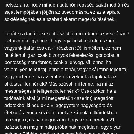
helyez arra, hogy minden autonóm egység saját módján és
saját tempójában jöjjön az uvedomásra, ez az alapja a
sokféleségnek és a szabad akarat megerősítésének.
Tehát ki a tanár, aki kontrasztot teremt ebben az iskolában?
Felhívom a figyelmet, hogy egy kicsit a sci-fi részben
vagyunk (talán csak a -fi részben :D), ismétlem, ez nem
feltétlenül igaz, csak bizonyos feltételezés, gondolat, a
pontosság nem fontos, csak a lényeg. Mi lenne, ha
valamilyen fejlett faj lenne a tanár, vagy akár több fejlett faj,
vagy mi lenne, ha az emberek ezeknek a fajoknak az
alkotásai lennének? Más szóval, mi lenne, ha mi az
mesterséges intelligencia lennénk? Csak akkor, ha a
tudósaink által (a mi megértésünk szerint) megadott
adatokból kiindulok a világegyetem nagyságára és
életkorára vonatkozóan, ahol a számok milliárdokban
mozognak, és ha megnézem, hogy az emberek a 21.
században még mindig próbálnak megtalálni egy olyan