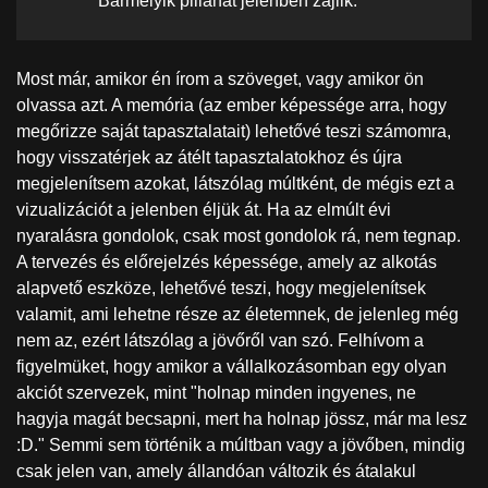
Bármelyik pillanat jelenben zajlik.
Most már, amikor én írom a szöveget, vagy amikor ön
olvassa azt. A memória (az ember képessége arra, hogy
megőrizze saját tapasztalatait) lehetővé teszi számomra,
hogy visszatérjek az átélt tapasztalatokhoz és újra
megjelenítsem azokat, látszólag múltként, de mégis ezt a
vizualizációt a jelenben éljük át. Ha az elmúlt évi
nyaralásra gondolok, csak most gondolok rá, nem tegnap.
A tervezés és előrejelzés képessége, amely az alkotás
alapvető eszköze, lehetővé teszi, hogy megjelenítsek
valamit, ami lehetne része az életemnek, de jelenleg még
nem az, ezért látszólag a jövőről van szó. Felhívom a
figyelmüket, hogy amikor a vállalkozásomban egy olyan
akciót szervezek, mint "holnap minden ingyenes, ne
hagyja magát becsapni, mert ha holnap jössz, már ma lesz
:D." Semmi sem történik a múltban vagy a jövőben, mindig
csak jelen van, amely állandóan változik és átalakul