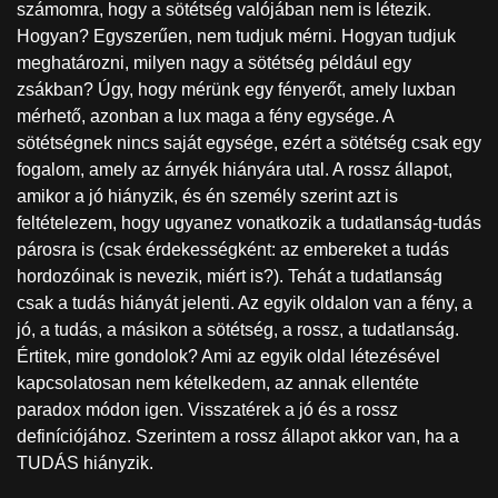
számomra, hogy a sötétség valójában nem is létezik.
Hogyan? Egyszerűen, nem tudjuk mérni. Hogyan tudjuk
meghatározni, milyen nagy a sötétség például egy
zsákban? Úgy, hogy mérünk egy fényerőt, amely luxban
mérhető, azonban a lux maga a fény egysége. A
sötétségnek nincs saját egysége, ezért a sötétség csak egy
fogalom, amely az árnyék hiányára utal. A rossz állapot,
amikor a jó hiányzik, és én személy szerint azt is
feltételezem, hogy ugyanez vonatkozik a tudatlanság-tudás
párosra is (csak érdekességként: az embereket a tudás
hordozóinak is nevezik, miért is?). Tehát a tudatlanság
csak a tudás hiányát jelenti. Az egyik oldalon van a fény, a
jó, a tudás, a másikon a sötétség, a rossz, a tudatlanság.
Értitek, mire gondolok? Ami az egyik oldal létezésével
kapcsolatosan nem kételkedem, az annak ellentéte
paradox módon igen. Visszatérek a jó és a rossz
definíciójához. Szerintem a rossz állapot akkor van, ha a
TUDÁS hiányzik.