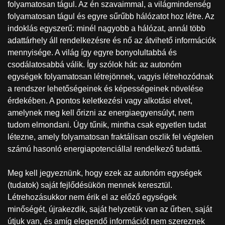
folyamatosan tágul. Az én szavaimmal, a világmindenség
folyamatosan tágul és egyre sűrűbb hálózatot hoz létre. Az
indoklás egyszerű: minél nagyobb a hálózat, annál több
adattárhely áll rendelkezésre és nő az átvihető információk
mennyisége. A világ így egyre bonyolultabbá és
csodálatosabbá válik. Így szólok hát: az autonóm
egységek folyamatosan létrejönnek, vagyis létrehozódnak
a rendszer lehetőségeinek és képességeinek növelése
érdekében. A pontos keletkezési vagy alkotási elvet,
amelynek meg kell őrizni az energiaegyensúlyt, nem
tudom elmondani. Úgy tűnik, mintha csak egyetlen tudat
létezne, amely folyamatosan fraktálisan oszlik fel végtelen
számú hasonló energiapotenciállal rendelkező tudattá.
Meg kell jegyeznünk, hogy ezek az autonóm egységek
(tudatok) saját fejlődésükön mennek keresztül.
Létrehozásukkor nem érik el az előző egységek
minőségét, újrakezdik, saját helyzetük van az űrben, saját
útjuk van, és amíg elegendő információt nem szereznek