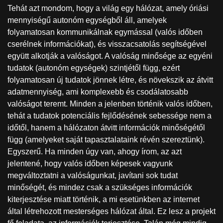
Tehát azt mondom, hogy a világ egy hálózat, amely óriási
mennyiségű autonóm egységből áll, amelyek
folyamatosan kommunikálnak egymással (valós időben
cserélnek információkat), és visszacsatolás segítségével
együtt alkotják a valóságot. A valóság minősége az egyéni
tudatok (autonóm egységek) szintjétől függ, ezért
folyamatosan új tudatok jönnek létre, és növekszik az átvitt
adatmennyiség, ami komplexebb és csodálatosabb
valóságot teremt. Minden a jelenben történik valós időben,
tehát a tudatok potenciális fejlődésének sebessége nem a
időtől, hanem a hálózaton átvitt információk minőségétől
függ (amelyeket saját tapasztalataink révén szereztünk).
Egyszerű. Ha minden úgy van, ahogy írom, az azt
jelentené, hogy valós időben képesek vagyunk
megváltoztatni a valóságunkat, javítani sok tudat
minőségét, és mindez csak a szükséges információk
kiterjesztése miatt történik, a mi esetünkben az internet
által létrehozott mesterséges hálózat által. Ez lesz a projekt