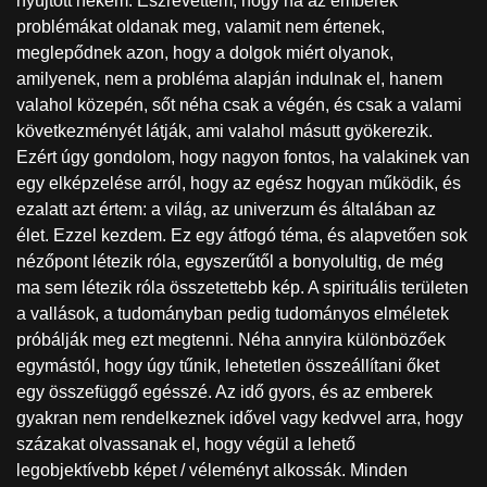
nyújtott nekem. Észrevettem, hogy ha az emberek
problémákat oldanak meg, valamit nem értenek,
meglepődnek azon, hogy a dolgok miért olyanok,
amilyenek, nem a probléma alapján indulnak el, hanem
valahol közepén, sőt néha csak a végén, és csak a valami
következményét látják, ami valahol másutt gyökerezik.
Ezért úgy gondolom, hogy nagyon fontos, ha valakinek van
egy elképzelése arról, hogy az egész hogyan működik, és
ezalatt azt értem: a világ, az univerzum és általában az
élet. Ezzel kezdem. Ez egy átfogó téma, és alapvetően sok
nézőpont létezik róla, egyszerűtől a bonyolultig, de még
ma sem létezik róla összetettebb kép. A spirituális területen
a vallások, a tudományban pedig tudományos elméletek
próbálják meg ezt megtenni. Néha annyira különbözőek
egymástól, hogy úgy tűnik, lehetetlen összeállítani őket
egy összefüggő egésszé. Az idő gyors, és az emberek
gyakran nem rendelkeznek idővel vagy kedvvel arra, hogy
százakat olvassanak el, hogy végül a lehető
legobjektívebb képet / véleményt alkossák. Minden