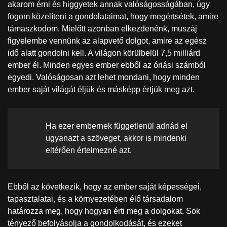
akarom érni és higgyetek annak valóságosságában, úgy
fogom közelíteni a gondolataimat, hogy megértsétek, amire
támaszkodom. Mielőtt azonban elkezdenénk, muszáj
figyelembe vennünk az alapvető dolgot, amire az egész
idő alatt gondolni kell. A világon körülbelül 7,5 milliárd
ember él. Minden egyes ember ebből az óriási számból
egyedi. Valóságosan azt lehet mondani, hogy minden
ember saját világát éljük és másképp értjük meg azt.
Ha ezer embernek függetlenül adnád el
ugyanazt a szöveget, akkor is mindenki
eltérően értelmezné azt.
Ebből az következik, hogy az ember saját képességei,
tapasztalatai, és a környezetében élő társadalom
határozza meg, hogy hogyan érti meg a dolgokat. Sok
tényező befolyásolja a gondolkodását, és ezeket