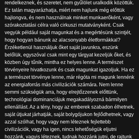
rendelkeznek, és szeretet, nem gyűlölet uralkodik közöttük.
Ez talán magyarázhatja, miért nem hajlunk még előttük
hajlongva, és nem használnak minket munkaerőként, vagy
szórakoztatási célra való cirkuszi mutatványként. Csak
vegyük például saját magunkat és a megértésünk szintjét,
hogy hogyan bánunk az alacsonyabb életformákkal?
Érzéketlenül használjuk őket saját javunkra, eszünk
belőlük, egyszóval csak mint egy tárgyat kezeljük őket, és
közben úgy tűnik, mintha ez helyes lenne. A természet
törvényeire hivatkozunk és csak magunkat igazoljuk. Ha ez
a természet törvénye lenne, már régóta mi magunk lennénk
az energiaforrás más civilizációk számára. Nem lenne
semmi szükségük arra, hogy elrejtőzzenek előttünk,
technológiai dominanciájuk megakadályozná bármilyen
ellenállást. Az a tény, hogy az emberek szabadon élhetnek,
saját útjukat járhatják, saját bolygójukon fejlődhetnek, vagy
azzal szólhat, hogy vagy nem léteznek fejlettebb
civilizációk, vagy ha igen, nincs lehetőségük eljutni
hozzánk, vagyis léteznek, tudnak hozzánk jutni, de rajtunk