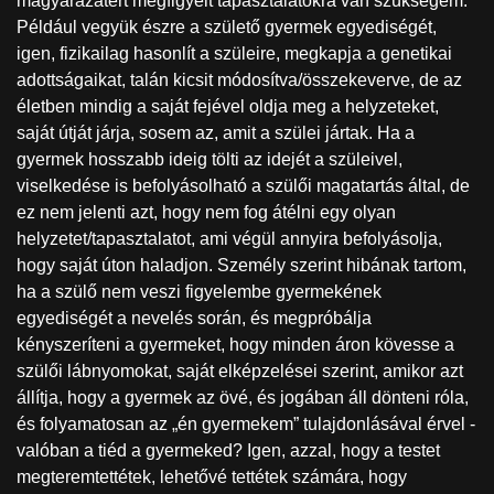
magyarázatért megfigyelt tapasztalatokra van szükségem.
Például vegyük észre a születő gyermek egyediségét,
igen, fizikailag hasonlít a szüleire, megkapja a genetikai
adottságaikat, talán kicsit módosítva/összekeverve, de az
életben mindig a saját fejével oldja meg a helyzeteket,
saját útját járja, sosem az, amit a szülei jártak. Ha a
gyermek hosszabb ideig tölti az idejét a szüleivel,
viselkedése is befolyásolható a szülői magatartás által, de
ez nem jelenti azt, hogy nem fog átélni egy olyan
helyzetet/tapasztalatot, ami végül annyira befolyásolja,
hogy saját úton haladjon. Személy szerint hibának tartom,
ha a szülő nem veszi figyelembe gyermekének
egyediségét a nevelés során, és megpróbálja
kényszeríteni a gyermeket, hogy minden áron kövesse a
szülői lábnyomokat, saját elképzelései szerint, amikor azt
állítja, hogy a gyermek az övé, és jogában áll dönteni róla,
és folyamatosan az „én gyermekem” tulajdonlásával érvel -
valóban a tiéd a gyermeked? Igen, azzal, hogy a testet
megteremtettétek, lehetővé tettétek számára, hogy