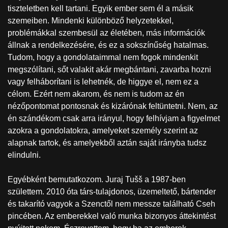
tiszteletben kell tartani. Egyik ember sem él a másik
szemeiben. Mindenki különböző helyzetekkel,
problémákkal szembesül az életében, más információk
állnak a rendelkezésére, és ez a sokszínűség hatalmas.
Tudom, hogy a gondolataimmal nem fogok mindenkit
megszólítani, sőt valakit akár megbántani, zavarba hozni
vagy felháborítani is lehetnék, de higgye el, nem ez a
célom. Ezért nem akarom, és nem is tudom az én
nézőpontomat pontosnak és kizárónak feltüntetni. Nem, az
én szándékom csak arra irányul, hogy felhívjam a figyelmet
azokra a gondolatokra, amelyeket személy szerint az
alapnak tartok, és amelyekből aztán saját irányba tudsz
elindulni.
Egyébként bemutatkozom. Juraj Tušš a 1987-ben
születtem. 2010 óta társ-tulajdonos, üzemeltető, bártender
és takarító vagyok a Szenctől nem messze található Cseh
pincében. Az emberekkel való munka bizonyos áttekintést