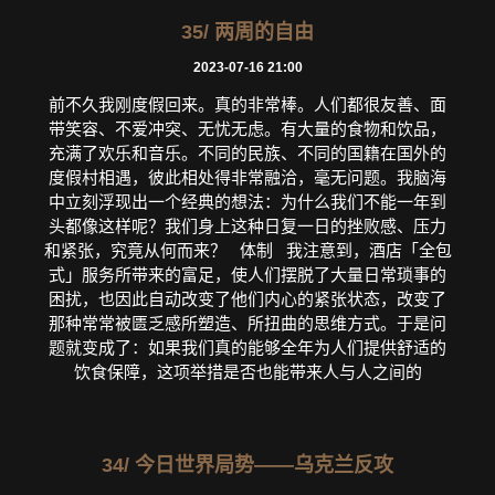
35/ 两周的自由
2023-07-16 21:00
前不久我刚度假回来。真的非常棒。人们都很友善、面
带笑容、不爱冲突、无忧无虑。有大量的食物和饮品，
充满了欢乐和音乐。不同的民族、不同的国籍在国外的
度假村相遇，彼此相处得非常融洽，毫无问题。我脑海
中立刻浮现出一个经典的想法：为什么我们不能一年到
头都像这样呢？我们身上这种日复一日的挫败感、压力
和紧张，究竟从何而来？ 体制 我注意到，酒店「全包
式」服务所带来的富足，使人们摆脱了大量日常琐事的
困扰，也因此自动改变了他们内心的紧张状态，改变了
那种常常被匮乏感所塑造、所扭曲的思维方式。于是问
题就变成了：如果我们真的能够全年为人们提供舒适的
饮食保障，这项举措是否也能带来人与人之间的
34/ 今日世界局势——乌克兰反攻