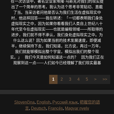
在一次访谈中，著名企业家埃隆·马斯克对我们的现实提
出了一个简单的思考。我认为这个思考非常贴切、直截
了当。当采访者问他是否认为我们生活在虚拟现实中
时，他这样回答——我在转述：「一切都表明我们身处
虚拟现实之中，因为如果你看看我们人类自上世纪八十
年代至今在虚拟现实——也就是编程领域——所取得的
进步，我们就不得不承认，我们身处虚拟现实之中。为
什么这么说？因为如果当前的技术发展速度，即便减
半，继续保持下去，我们知道，比方说，再过一万年，
我们就能够模拟出整个宇宙，模拟出我们的整个现
实。」 我们今天是如何知道这一点的？ 因为我们正在
观察到这一点——人们如今已经理解了我们现实最基
1
2
3
4
5
>
>>
Slovenčina
,
English
,
Русский язык
,
把握您的語
言
,
Deutsch
,
Francés
,
Magyar nyelv