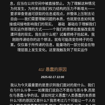
息，应当在公共空间中被直接禁止。 为了理解这种情况
为何发生，为何来自我们权力结构的压力不断增大——
要求审查普遍可获取的信息或观点，并整体上压制言论
自由——我们需要理解问题的本质，也就是信息如何直
接或间接地影响我们的现实。 基础 基础在于理解我们
现实运作原理的方式——一个我们的思想会直接改变周
遭环境的现实。我在说什么呢？试着把椅子抬起来。我
刚刚传递给你的这个想法，就有可能改变你椅子的位
置。仅仅基于所传递的信息，能量场的一部分就会在物
理层面上发生变化。这里我触及到了现实运作
41/ 愚蠢的原因
2025-02-17 22:00
我认为今天最重要的是意识到我们面对的是什么、我们
在与什么斗争——如果我们说自己不是在与恶斗争,而是
在与愚蠢斗争的话。该如何定义愚蠢?人类愚蠢的本质是
什么?恶的原因又是什么? 我思考过几个可能让一个人在