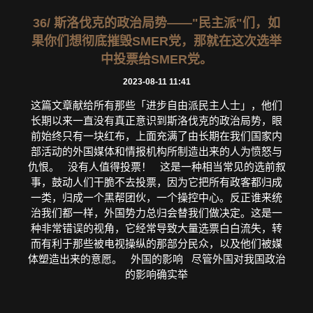
36/ 斯洛伐克的政治局势——"民主派"们，如
果你们想彻底摧毁SMER党，那就在这次选举
中投票给SMER党。
2023-08-11 11:41
这篇文章献给所有那些「进步自由派民主人士」，他们
长期以来一直没有真正意识到斯洛伐克的政治局势，眼
前始终只有一块红布，上面充满了由长期在我们国家内
部活动的外国媒体和情报机构所制造出来的人为愤怒与
仇恨。 没有人值得投票！ 这是一种相当常见的选前叙
事，鼓动人们干脆不去投票，因为它把所有政客都归成
一类，归成一个黑帮团伙，一个操控中心。反正谁来统
治我们都一样，外国势力总归会替我们做决定。这是一
种非常错误的视角，它经常导致大量选票白白流失，转
而有利于那些被电视操纵的那部分民众，以及他们被媒
体塑造出来的意愿。 外国的影响 尽管外国对我国政治
的影响确实举